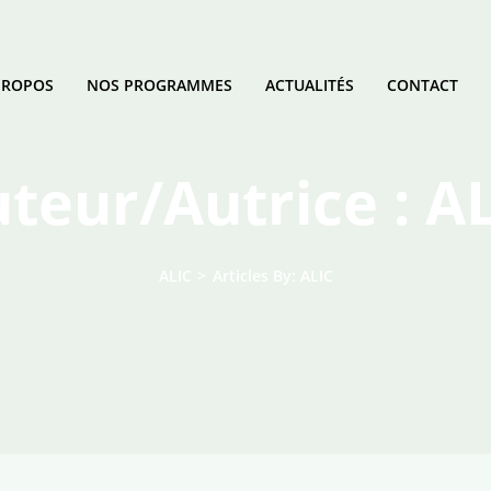
PROPOS
NOS PROGRAMMES
ACTUALITÉS
CONTACT
teur/autrice :
AL
ALIC
>
Articles By: ALIC