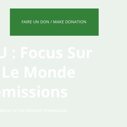
FAIRE UN DON / MAKE DONATION
 : Focus Sur
 Le Monde
émissions
évie De Ses Objectifs D’émissions