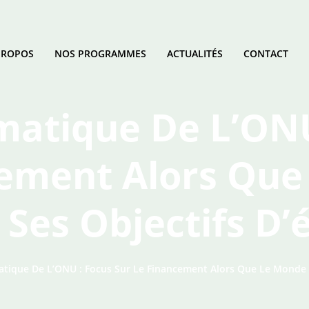
PROPOS
NOS PROGRAMMES
ACTUALITÉS
CONTACT
atique De L’ONU
cement Alors Que
 Ses Objectifs D’
tique De L’ONU : Focus Sur Le Financement Alors Que Le Monde D