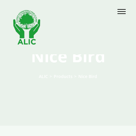
Skip
to
content
Nice Bird
ALIC
>
Products
>
Nice Bird